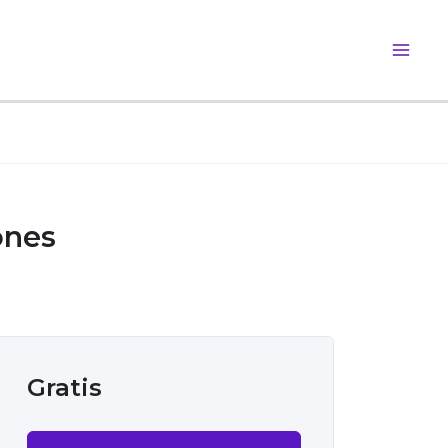
Main
Men
ones
Gratis