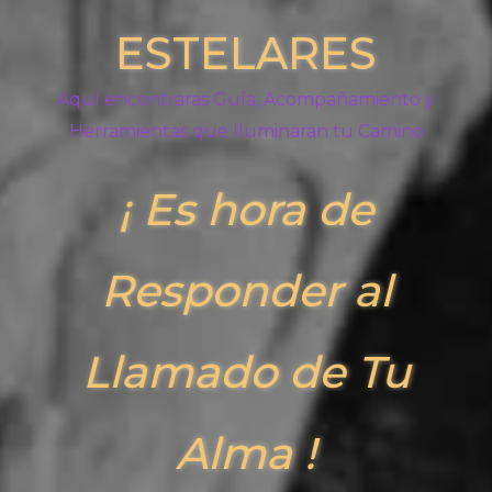
ESTELARES
Aquí encontraras Guía, Acompañamiento y
Herramientas que Iluminaran tu Camino
¡ Es hora de
Responder al
Llamado de Tu
Alma !