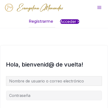
Ir
Evangelina Menendez
al
Mai
contenido
Men
Registrarme
Acceder >
Hola, bienvenid@ de vuelta!