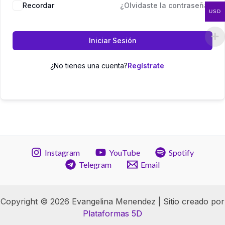
Recordar
¿Olvidaste la contraseña?
USD
Iniciar Sesión
¿No tienes una cuenta?
Instagram
YouTube
Spotify
Telegram
Email
Copyright © 2026 Evangelina Menendez | Sitio creado por
Plataformas 5D