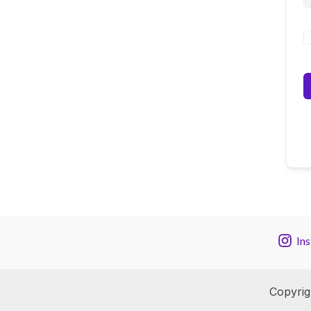
In
Copyrig