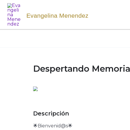
Ir
al
Evangelina Menendez
contenido
Despertando Memorias 
Descripción
🌟Bienvenid@s🌟