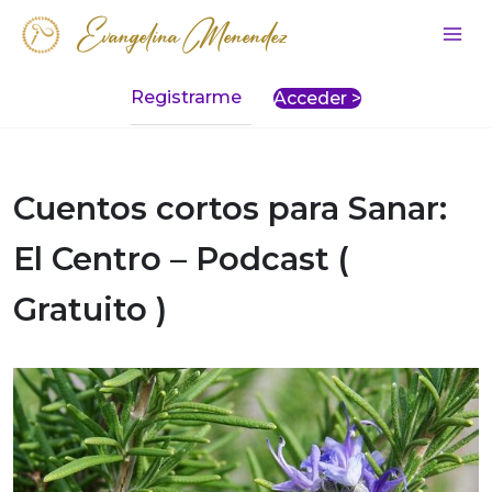
Ir
Evangelina Menendez
al
Mai
contenido
Men
Registrarme
Acceder >
Cuentos cortos para Sanar:
El Centro – Podcast (
Gratuito )