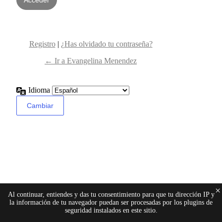
Registro
|
¿Has olvidado tu contraseña?
← Ir a Evangelina Menendez
Idioma
×
Al continuar, entiendes y das tu consentimiento para que tu dirección IP y
la información de tu navegador puedan ser procesadas por los plugins de
seguridad instalados en este sitio.