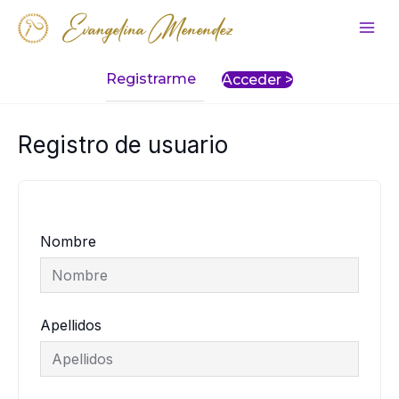
Ir
Evangelina Menendez
al
Mai
contenido
Men
Registrarme
Acceder >
Registro de usuario
Nombre
Apellidos