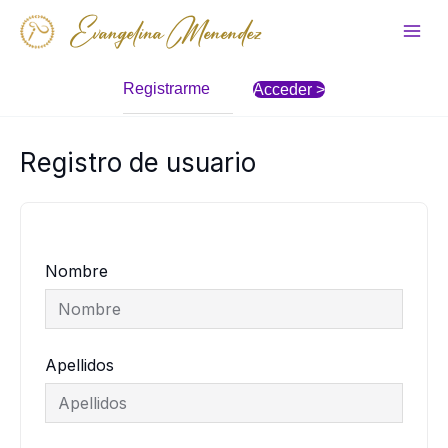
Ir
Evangelina Menendez
al
Main
contenido
Men
Registrarme
Acceder >
Registro de usuario
Nombre
Apellidos