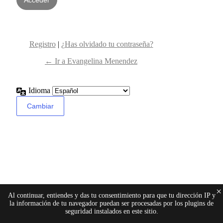
Registro
|
¿Has olvidado tu contraseña?
← Ir a Evangelina Menendez
Idioma
×
Al continuar, entiendes y das tu consentimiento para que tu dirección IP y
la información de tu navegador puedan ser procesadas por los plugins de
seguridad instalados en este sitio.